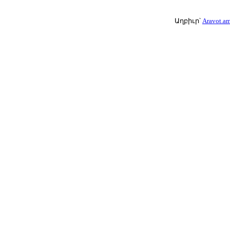
Աղբիւր՝
Aravot.a