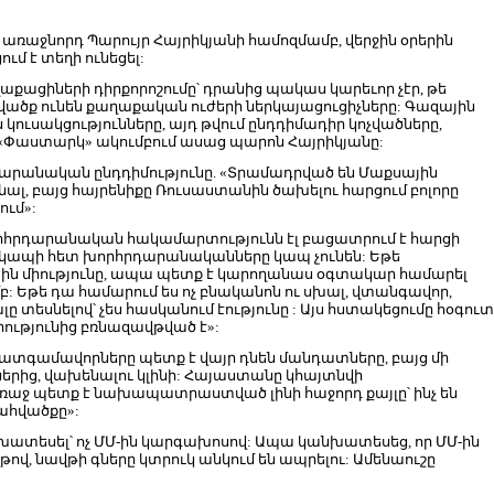
 առաջնորդ Պարույր Հայրիկյանի համոզմամբ, վերջին օրերին
մ է տեղի ունեցել:
ղաքացիների դիրքորոշումը՝ դրանից պակաս կարեւոր չէր, թե
ածք ունեն քաղաքական ուժերի ներկայացուցիչները: Գազային
ւսակցությունները, այդ թվում ընդդիմադիր կոչվածները,
օր «Փաստարկ» ակումբում ասաց պարոն Հայրիկյանը:
րդարանական ընդդիմությունը. «Տրամադրված են Մաքսային
նալ, բայց հայրենիքը Ռուսաստանին ծախելու հարցում բոլորը
ում»:
րհրդարանական հակամարտությունն էլ բացատրում է հարցի
ապի հետ խորհրդարանականները կապ չունեն: Եթե
ին միությունը, ապա պետք է կարողանաս օգտակար համարել
Եթե դա համարում ես ոչ բնականոն ու սխալ, վտանգավոր,
տեսնելով՝ չես հասկանում էությունը : Այս հստակեցումը հօգուտ
ությունից բռնազավթված է»:
 պատգամավորները պետք է վայր դնեն մանդատները, բայց մի
ներից, վախենալու կլինի: Հայաստանը կհայտնվի
աջ պետք է նախապատրաստված լինի հաջորդ քայլը՝ ինչ են
պահվածքը»:
նախատեսել՝ ոչ ՄՄ-ին կարգախոսով: Ապա կանխատեսեց, որ ՄՄ-ին
թով, նավթի գները կտրուկ անկում են ապրելու: Ամենաուշը