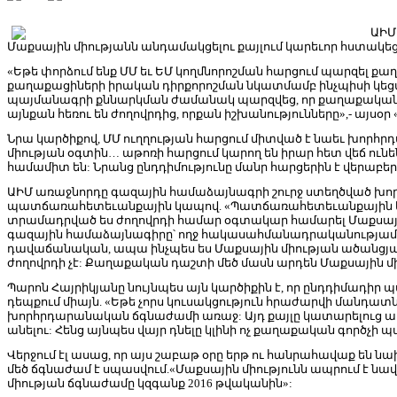
ԱԻՄ
Մաքսային միությանն անդամակցելու քայլում կարեւոր հստակեցու
«Եթե փորձում ենք ՄՄ եւ ԵՄ կողմնորոշման հարցում պարզել քա
քաղաքացիների իրական դիրքորոշման նկատմամբ ինչպիսի կեցվ
պայմանագրի քննարկման ժամանակ պարզվեց, որ քաղաքական կո
այնքան հեռու են ժողովրդից, որքան իշխանությունները»,- այս
Նրա կարծիքով, ՄՄ ուղղության հարցում միտված է նաեւ խորհ
միության օգտին… աթոռի հարցում կարող են իրար հետ վեճ ունե
համամիտ են: Նրանց ընդդիմությունը մանր հարցերին է վերաբեր
ԱԻՄ առաջնորդը գազային համաձայնագրի շուրջ ստեղծված խո
պատճառահետեւանքային կապով. «Պատճառահետեւանքային կ
տրամադրված ես ժողովրդի համար օգտակար համարել Մաքսայ
գազային համաձայնագիրը՝ ողջ հակասահմանադրականությամբ: 
դավաճանական, ապա ինչպես ես Մաքսային միության ածանցյալը 
ժողովրդի չէ: Քաղաքական դաշտի մեծ մասն արդեն Մաքսային մի
Պարոն Հայրիկյանը նույնպես այն կարծիքին է, որ ընդդիմադիր
դեպքում միայն. «Եթե չորս կուսակցություն հրաժարվի մանդատ
խորհրդարանական ճգնաժամի առաջ: Այդ քայլը կատարելուց առ
անելու: Հենց այնպես վայր դնելը կլինի ոչ քաղաքական գործչի 
Վերջում էլ ասաց, որ այս շաբաթ օրը երթ ու հանրահավաք են 
մեծ ճգնաժամ է սպասվում.«Մաքսային միությունն ապրում է նավ
միության ճգնաժամը կզգանք 2016 թվականին»: