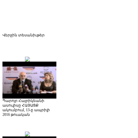
Վերջին
տեսանիւթեր
Պարոյր Հայրիկեանի
ասուլիսը ՀԱՅԱՑՔ
ակումբում, 13-ը ապրիլի
2016 թուական