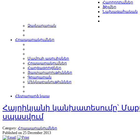
Հաղորդումներ
Ֆիլմեր
Նախագահական
Ձայնադարան
Հրապարակումներ
Մամուլի ասուլիսներ
Հրապարակումներ
Հարցազրոյցներ
Յայտարարութիւններ
Գրադարան
Մեկնաբանութիւններ
Հետադարձ կապ
Հայրիկյանի կանխատեսումը՝ Մաքս
սպասվում
Category:
Հրապարակումներ
Published on 25 December 2013