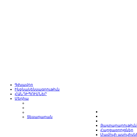
Գլխավոր
Ինքնակենսագրութիւն
ՀԱՆԴԻՊՈՒՄՆԵՐ
Մեդիա
Տեսադարան
Յայտարարութիւն
Հարցազրոյցներ
Մամուլի ասուլիսն