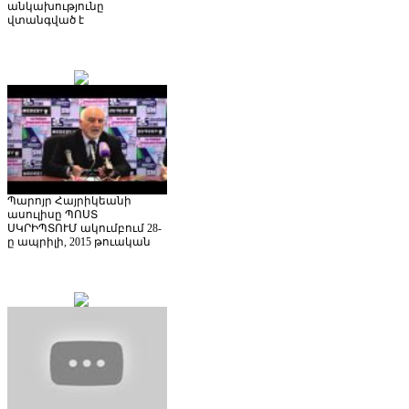
անկախությունը
վտանգված է
Պարոյր Հայրիկեանի
ասուլիսը ՊՈՍՏ
ՍԿՐԻՊՏՈՒՄ ակումբում 28-
ը ապրիլի, 2015 թուական