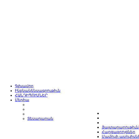
Գլխավոր
Ինքնակենսագրութիւն
ՀԱՆԴԻՊՈՒՄՆԵՐ
Մեդիա
Տեսադարան
Յայտարարութիւն
Հարցազրոյցներ
Մամուլի ասուլիսն