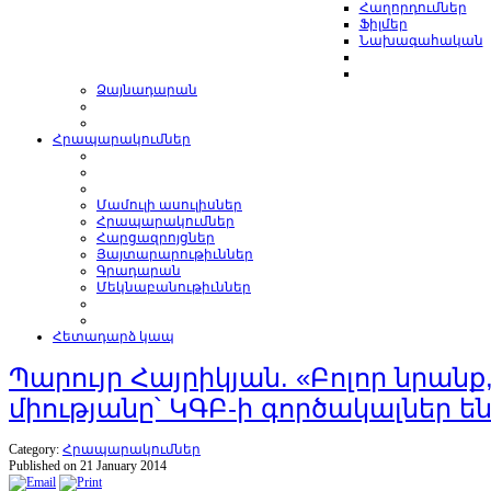
Հաղորդումներ
Ֆիլմեր
Նախագահական
Ձայնադարան
Հրապարակումներ
Մամուլի ասուլիսներ
Հրապարակումներ
Հարցազրոյցներ
Յայտարարութիւններ
Գրադարան
Մեկնաբանութիւններ
Հետադարձ կապ
Պարույր Հայրիկյան. «Բոլոր նրանք
միությանը՝ ԿԳԲ-ի գործակալներ են
Category:
Հրապարակումներ
Published on 21 January 2014