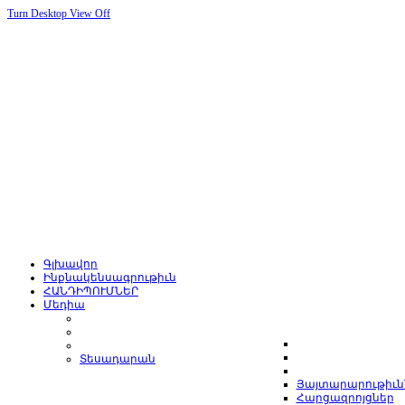
Turn Desktop View Off
Գլխավոր
Ինքնակենսագրութիւն
ՀԱՆԴԻՊՈՒՄՆԵՐ
Մեդիա
Տեսադարան
Յայտարարութիւն
Հարցազրոյցներ