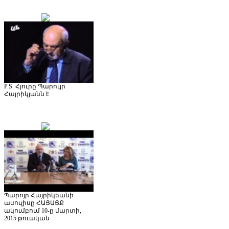
P.S. Հյուրը Պարույր
Հայրիկյանն է
Պարոյր Հայրիկեանի
ասուլիսը ՀԱՅԱՑՔ
ակումբում 10-ը մարտի,
2015 թուական