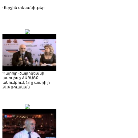
Վերջին
տեսանիւթեր
Պարոյր Հայրիկեանի
ասուլիսը ՀԱՅԱՑՔ
ակումբում, 13-ը ապրիլի
2016 թուական