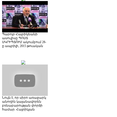
Պարոյր Հայրիկեանի
ասուլիսը ՊՈՍՏ
ՍԿՐԻՊՏՈՒՄ ակումբում 28-
ը ապրիլի, 2015 թուական
Նույն է, որ սիրո առաջարկ
անողին կալանավորեն
բռնաբարության փորձի
համար. Հայրիկյան