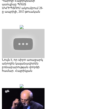
Պարոյր Հայրիկեանի
ասուլիսը ՊՈՍՏ
ՍԿՐԻՊՏՈՒՄ ակումբում 28-
ը ապրիլի, 2015 թուական
Նույն է, որ սիրո առաջարկ
անողին կալանավորեն
բռնաբարության փորձի
համար. Հայրիկյան