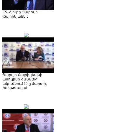
P.S. Հյուրը Պարույր
Հայրիկյանն է
Պարոյր Հայրիկեանի
ասուլիսը ՀԱՅԱՑՔ
ակումբում 10-ը մարտի,
2015 թուական