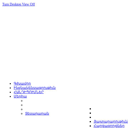
Turn Desktop View Off
Գլխավոր
Ինքնակենսագրութիւն
ՀԱՆԴԻՊՈՒՄՆԵՐ
Մեդիա
Տեսադարան
Յայտարարութիւն
Հարցազրոյցներ