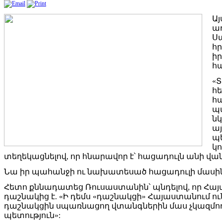
Ա
ա
Ս
հր
ի
հա
«Տ
հ
հա
պա
նկ
այ
պ
կո
տեղեկացնելով, որ հնարավոր է՝ հացադուլն անի վան
Նա իր պահանջի ու նախատեսած հացադուլի մասին
Հետո քննադատեց Ռուսաստանին՝ պնդելով, որ Հ
դաշնակից է. «Ի դեմս «դաշնակցի» Հայաստանում ուն
դաշնակցին սպառնացող վտանգներին մաս չկազմող
պետություն»: