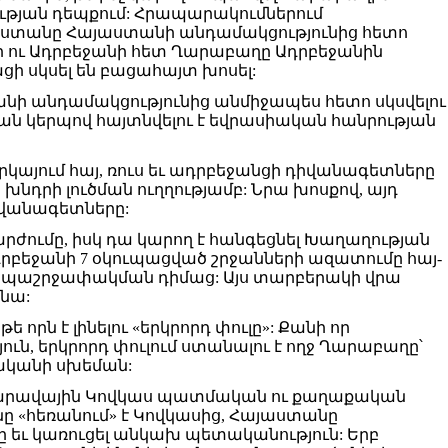
թյան դեպքում: Հրապարակումներում
ւսաստանը Հայաստանի անդամակցությունից հետո
ի ու Ադրբեջանի հետ Ղարաբաղը Ադրբեջանին
ցի սկսել են բացահայտ խոսել:
տանի անդամակցությունից անմիջապես հետո սկսվելու
ան կերպով հայտնվելու է եվրասիական հանրության
ներկայում հայ, ռուս եւ ադրբեջանցի դիվանագետները
նդրի լուծման ուղղությամբ: Նրա խոսքով, այդ
դիվանագետները:
արժումը, իսկ դա կարող է հանգեցնել Խաղաղության
դրբեջանի 7 օկուպացված շրջանների ազատումը հայ-
ապաշրջափակման դիմաց: Այս տարբերակի վրա
 նա:
 որն է լինելու «երկրորդ փուլը»: Քանի որ
ուն, երկրորդ փուլում ստանալու է ողջ Ղարաբաղը՝
թվականի սխեման:
ան-Հարավային Կովկաս պատմական ու քաղաքական
ը «հեռանում» է Կովկասից, Հայաստանը
ը եւ կառուցել անկախ պետականություն: Երբ