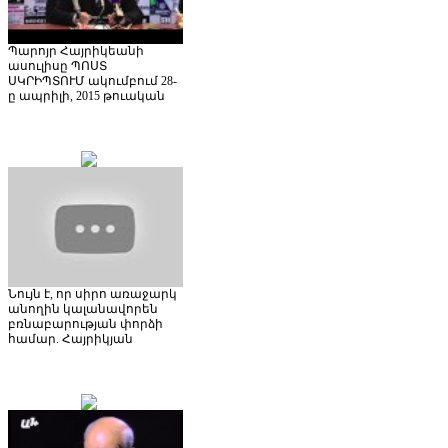
Պարոյր Հայրիկեանի
ասուլիսը ՊՈՍՏ
ՍԿՐԻՊՏՈՒՄ ակումբում 28-
ը ապրիլի, 2015 թուական
Նույն է, որ սիրո առաջարկ
անողին կալանավորեն
բռնաբարության փորձի
համար. Հայրիկյան