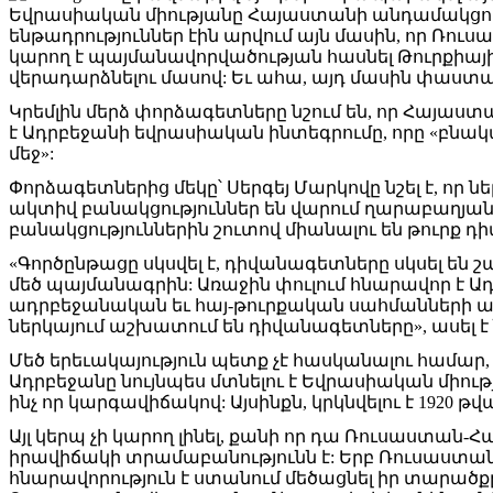
Եվրասիական միությանը Հայաստանի անդամակցու
ենթադրություններ էին արվում այն մասին, որ Ռո
կարող է պայմանավորվածության հասնել Թուրքիայ
վերադարձնելու մասով: Եւ ահա, այդ մասին փաստա
Կրեմլին մերձ փորձագետները նշում են, որ Հայաս
է Ադրբեջանի եվրասիական ինտեգրումը, որը «բնակ
մեջ»:
Փորձագետներից մեկը՝ Սերգեյ Մարկովը նշել է, որ 
ակտիվ բանակցություններ են վարում ղարաբաղյան խ
բանակցություններին շուտով միանալու են թուրք 
«Գործընթացը սկսվել է, դիվանագետները սկսել են շ
մեծ պայմանագրին: Առաջին փուլում հնարավոր է Ա
ադրբեջանական եւ հայ-թուրքական սահմանների 
ներկայում աշխատում են դիվանագետները», ասել է
Մեծ երեւակայություն պետք չէ հասկանալու համար, թե
Ադրբեջանը նույնպես մտնելու է Եվրասիական միությ
ինչ որ կարգավիճակով: Այսինքն, կրկնվելու է 1920 
Այլ կերպ չի կարող լինել, քանի որ դա Ռուսաստ
իրավիճակի տրամաբանությունն է: Երբ Ռուսաստան
հնարավորություն է ստանում մեծացնել իր տարածք