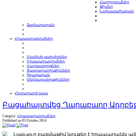
Հաղորդումներ
Ֆիլմեր
Նախագահական
Ձայնադարան
Հրապարակումներ
Մամուլի ասուլիսներ
Հրապարակումներ
Հարցազրոյցներ
Յայտարարութիւններ
Գրադարան
Մեկնաբանութիւններ
Հետադարձ կապ
Բացահայտվեց Ղարաբաղը Ադրբեջ
Category:
Հրապարակումներ
Published on 03 October 2014
Lragir.am-ը բազմաթիվ նյութեր է հրապարակել ա