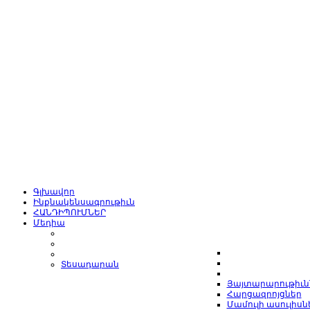
Գլխավոր
Ինքնակենսագրութիւն
ՀԱՆԴԻՊՈՒՄՆԵՐ
Մեդիա
Տեսադարան
Յայտարարութիւն
Հարցազրոյցներ
Մամուլի ասուլիսն