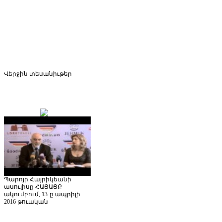
Վերջին
տեսանիւթեր
Պարոյր Հայրիկեանի
ասուլիսը ՀԱՅԱՑՔ
ակումբում, 13-ը ապրիլի
2016 թուական