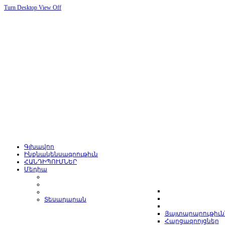
Turn Desktop View Off
Գլխավոր
Ինքնակենսագրութիւն
ՀԱՆԴԻՊՈՒՄՆԵՐ
Մեդիա
Տեսադարան
Յայտարարութիւն
Հարցազրոյցներ