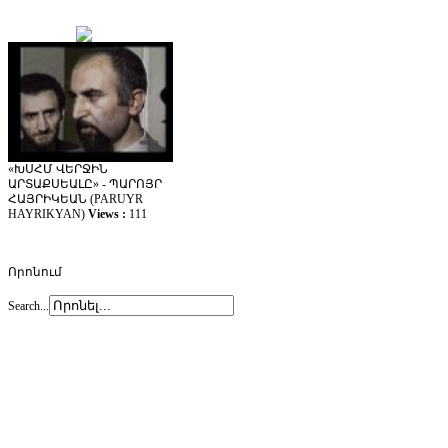
«ԽՍՀՄ ՎԵՐՋԻՆ
ԱՐՏԱՔՍԵԱԼԸ» - ՊԱՐՈՅՐ
ՀԱՅՐԻԿԵԱՆ (PARUYR
HAYRIKYAN)
Views :
111
Որոնում
Search...